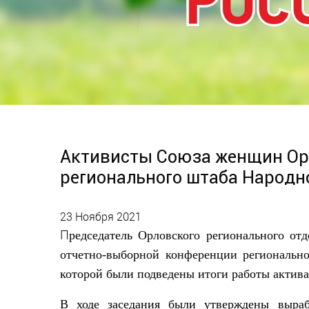
Активисты Союза женщин Орл
регионального штаба Народн
23 Ноября 2021
П
редседатель Орловского регионального от
отчетно-выборн
ой
конференции регионально
которой были подведены итоги работы актива 
В ходе
заседания были утверждены выраб