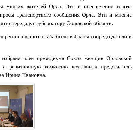
сы многих жителей Орла
.
Это и
обеспечени
е
города
опросы
транспортного сообщения Орла
.
Эти и многие
нта передадут губернатору Орловской области.
о регионального штаба были избраны сопредседатели и
а избрана член президиума Союза женщин Орловской
, а ревизионную комиссию возглавила
п
редседатель
ва Ирина Ивановна.