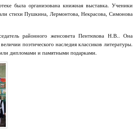
отеке была организована книжная выставка. Ученики
тали стихи Пушкина, Лермонтова, Некрасова, Симонова
седатель районного женсовета Пентюхова Н.В.. Она
о величии поэтического наследия классиков литературы.
дили дипломами и памятными подарками.