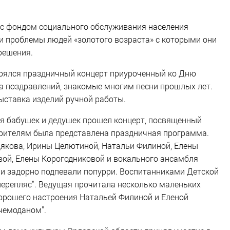
 с фондом социального обслуживания населения
ли проблемы людей «золотого возраста» с которыми они
решения.
тоялся праздничный концерт приуроченный ко Дню
а поздравлений, знакомые многим песни прошлых лет.
ыставка изделий ручной работы.
я бабушек и дедушек прошел концерт, посвященный
зрителям была представлена праздничная программа.
якова, Ирины Целютиной, Натальи Филиной, Елены
ой, Елены Корогодниковой и вокального ансамбля
ми задорно подпевали попурри. Воспитанниками Детской
перепляс". Ведущая прочитала несколько маленьких
хорошего настроения Натальей Филиной и Еленой
чемоданом".