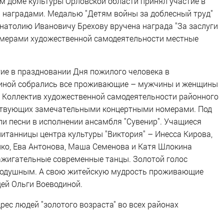
м доме культуры Орловской области принял участие в
 наградами. Медалью "Детям войны за доблесный труд"
натолию Ивановичу Брехову вручена награда "За заслуги
омерами художественной самодеятельности местные
ие в праздновании Дня пожилого человека в
тиной собрались все проживающие – мужчины и женщины
. Коллектив художественной самодеятельности районного
тствующих замечательными концертными номерами. Под
и песни в исполнении ансамбля "Сувенир". Учащиеся
танницы центра культуры "Виктория" – Инесса Кирова,
нко, Ева Антонова, Маша Семенова и Катя Шлокина
зажигательные современные танцы. Золотой голос
внодушным. А свою житейскую мудрость проживающие
ей Ольги Воеводиной.
рес людей "золотого возраста" во всех районах