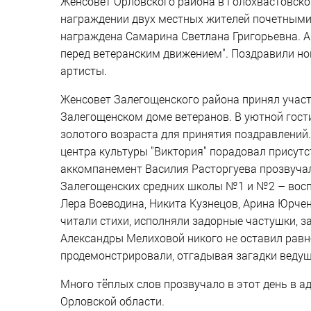
Женсовет Орловского района в Голохвастовско
награждении двух местных жителей почетными
награждена Самарина Светлана Григорьевна. А
перед ветеранским движением". Поздравили н
артисты.
Женсовет Залегощенского района принял участ
Залегощенском доме ветеранов. В уютной гос
золотого возраста для принятия поздравлений
центра культуры "Виктория" порадовал прису
аккомпанемент Василия Расторгуева прозвучал
Залегощенских средних школы №1 и №2 – воспи
Лера Воеводина, Никита Кузнецов, Арина Юрче
читали стихи, исполняли задорные частушки, 
Александры Мелиховой никого не оставил ра
продемонстрировали, отгадывая загадки ведущ
Много тёплых слов прозвучало в этот день в ад
Орловской области.