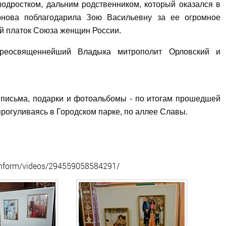
подростком, дальним родственником, который оказался в
онова поблагодарила Зою Васильевну за ее огромное
й платок Союза женщин России.
реосвященнейший Владыка митрополит Орловский и
исьма, подарки и фотоальбомы - по итогам прошедшей
прогуливаясь в Городском парке, по аллее Славы.
linform/videos/294559058584291/