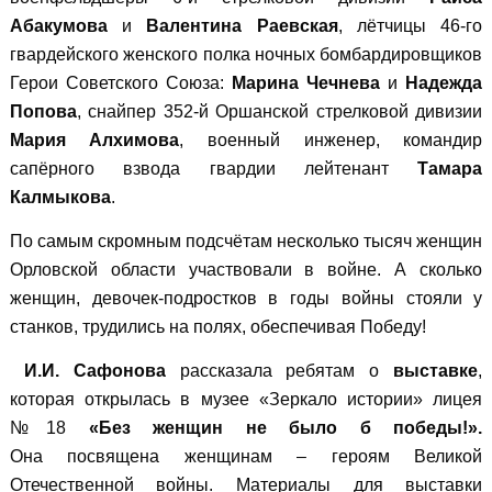
Абакумова
и
Валентина Раевская
, лётчицы 46-го
гвардейского женского полка ночных бомбардировщиков
Герои Советского Союза:
Марина Чечнева
и
Надежда
Попова
, снайпер 352-й Оршанской стрелковой дивизии
Мария Алхимова
, военный инженер, командир
сапёрного взвода гвардии лейтенант
Тамара
Калмыкова
.
По самым скромным подсчётам несколько тысяч женщин
Орловской области участвовали в войне. А сколько
женщин, девочек-подростков в годы войны стояли у
станков, трудились на полях, обеспечивая Победу!
И.И. Сафонова
рассказала ребятам о
выставке
,
которая открылась в музее «Зеркало истории» лицея
№18
«Без женщин не было б победы!».
Она посвящена женщинам – героям Великой
Отечественной войны. Материалы для выставки