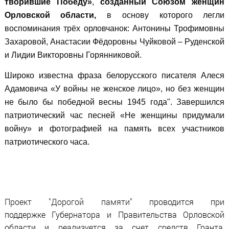
творившие Победу»
,
созданный Союзом женщин
Орловской области,
в основу которого легли
воспоминания трёх орловчанок: Антонины Трофимовны
Захаровой, Анастасии Фёдоровны Чуйковой – Руденской
и Лидии Викторовны Горянниковой.
Широко известна фраза белорусского писателя Алеся
Адамовича «У войны не женское лицо», но без женщин
не было бы победной весны 1945 года". Завершился
патриотический час песней «Не женщины придумали
войну» и фотографией на память всех участников
патриотического часа.
Проект "Дорогой памяти"
проводится при
поддержке Губернатора и Правительства Орловской
области и реализуется за счет средств Гранта,